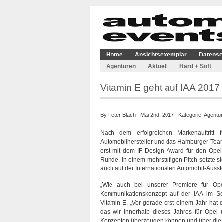
Home
Ansichtsexemplar
Datensc
Agenturen
Aktuell
Hard + Soft
Vitamin E geht auf IAA 2017 
By
Peter Blach
| Mai 2nd, 2017 | Kategorie:
Agentu
Nach dem erfolgreichen Markenauftritt
Automobilhersteller und das Hamburger Tea
erst mit dem IF Design Award für den Opel A
Runde. In einem mehrstufigen Pitch setzte 
auch auf der Internationalen Automobil-Ausste
„Wie auch bei unserer Premiere für Op
Kommunikationskonzept auf der IAA im Sep
Vitamin E. „Vor gerade erst einem Jahr hat 
das wir innerhalb dieses Jahres für Opel 
Konzepten überzeugen können und über die 