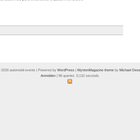
 2026 automobil events | Powered by
WordPress
|
WyntonMagazine theme
by
Michael Oese
Anmelden
| 86 queries. 0,132 seconds.