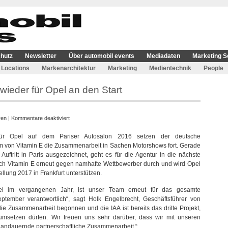
hutz
Newsletter
Über automobil events
Mediadaten
Marketing S
Locations
Markenarchitektur
Marketing
Medientechnik
People
wieder für Opel an den Start
für
ren
|
Kommentare deaktiviert
Vitamin
 für Opel auf dem Pariser Autosalon 2016 setzen der deutsche
E
m von Vitamin E die Zusammenarbeit in Sachen Motorshows fort. Gerade
geht
uftritt in Paris ausgezeichnet, geht es für die Agentur in die nächste
auf
sich Vitamin E erneut gegen namhafte Wettbewerber durch und wird Opel
IAA
llung 2017 in Frankfurt unterstützen.
2017
wieder
el im vergangenen Jahr, ist unser Team erneut für das gesamte
für
tember verantwortlich“, sagt Holk Engelbrecht, Geschäftsführer von
Opel
die Zusammenarbeit begonnen und die IAA ist bereits das dritte Projekt,
an
umsetzen dürfen. Wir freuen uns sehr darüber, dass wir mit unseren
den
andauernde partnerschaftliche Zusammenarbeit.“
Start