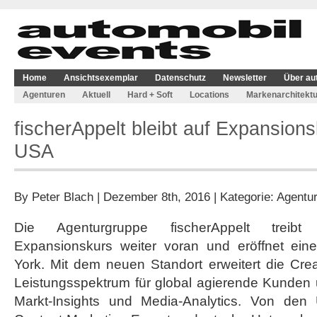
Home
Ansichtsexemplar
Datenschutz
Newsletter
Über au
Agenturen
Aktuell
Hard + Soft
Locations
Markenarchitektu
fischerAppelt bleibt auf Expansion
USA
By
Peter Blach
| Dezember 8th, 2016 | Kategorie:
Agentu
Die Agenturgruppe fischerAppelt treibt i
Expansionskurs weiter voran und eröffnet ei
York. Mit dem neuen Standort erweitert die Cre
Leistungsspektrum für global agierende Kunden
Markt-Insights und Media-Analytics. Von den