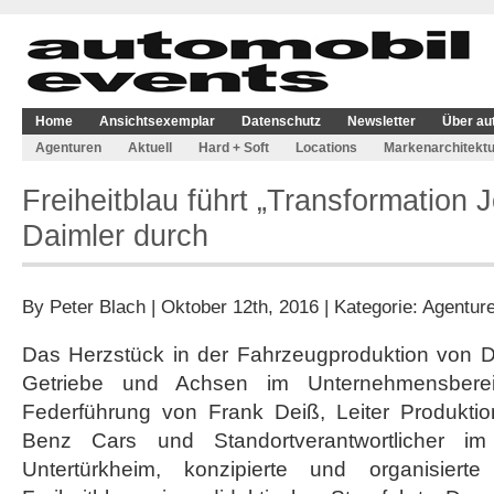
Home
Ansichtsexemplar
Datenschutz
Newsletter
Über au
Agenturen
Aktuell
Hard + Soft
Locations
Markenarchitektu
Freiheitblau führt „Transformation J
Daimler durch
By
Peter Blach
| Oktober 12th, 2016 | Kategorie:
Agentur
Das Herzstück in der Fahrzeugproduktion von Da
Getriebe und Achsen im Unternehmensbereic
Federführung von Frank Deiß, Leiter Produkti
Benz Cars und Standortverantwortlicher i
Untertürkheim, konzipierte und organisiert