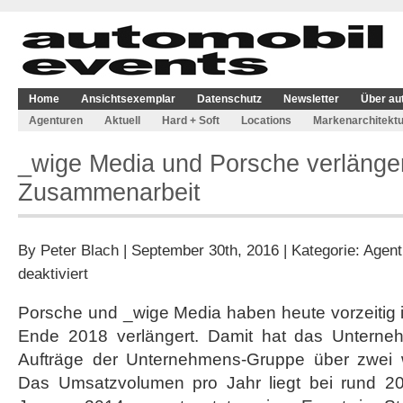
Home
Ansichtsexemplar
Datenschutz
Newsletter
Über au
Agenturen
Aktuell
Hard + Soft
Locations
Markenarchitektu
_wige Media und Porsche verlänge
Zusammenarbeit
By
Peter Blach
| September 30th, 2016 | Kategorie:
Agent
für
deaktiviert
_wige
Media
Porsche und _wige Media haben heute vorzeitig 
und
Ende 2018 verlängert. Damit hat das Unterne
Porsche
verlängern
Aufträge der Unternehmens-Gruppe über zwei w
Zusammenarbeit
Das Umsatzvolumen pro Jahr liegt bei rund 20 