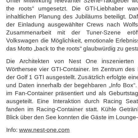
Unter Mitwirkung relevanter Szene-Taktgeber w
the roots“ umgesetzt. Die GTI-Liebhaber wa
inhaltlichen Planung des Jubiläums beteiligt. Da
der Einladung ausgewählter Crews nach Wolfs
Zusammenarbeit mit der Tuner-Szene erö
Volkswagen die Möglichkeit, emotionale Erlebnis
das Motto „back to the roots“ glaubwürdig zu gesta
Die Architekten von Nest One inszenierten 
Wörthersee vier GTI-Container. Im Zentrum des 
der Golf 1 GTI ausgestellt. Zusätzlich erfolgte ei
und Daten innerhalb der begehbaren „Info Box“.
im Fan-Container präsentiert und als Geburtst
ausgeteilt. Eine Interaktion durch Racing Se
fanden im Racing-Container statt. Kühle Geträn
Blick über den See konnten die Gäste im Lounge
Info:
www.nest-one.com