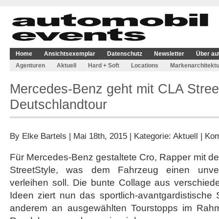
Home
Ansichtsexemplar
Datenschutz
Newsletter
Über au
Agenturen
Aktuell
Hard + Soft
Locations
Markenarchitektu
Mercedes-Benz geht mit CLA Street
Deutschlandtour
By
Elke Bartels
| Mai 18th, 2015 | Kategorie:
Aktuell
|
Kom
Für Mercedes-Benz gestaltete Cro, Rapper mit 
StreetStyle, was dem Fahrzeug einen unver
verleihen soll. Die bunte Collage aus verschied
Ideen ziert nun das sportlich-avantgardistische
anderem an ausgewählten Tourstopps im Rah