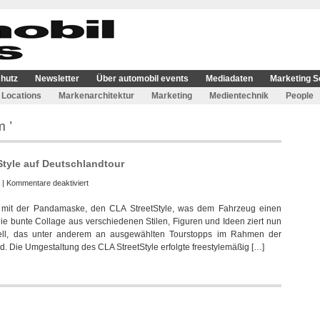
hutz
Newsletter
Über automobil events
Mediadaten
Marketing S
Locations
Markenarchitektur
Marketing
Medientechnik
People
 ’
Style auf Deutschlandtour
für
|
Kommentare deaktiviert
Mercedes-
r mit der Pandamaske, den CLA StreetStyle, was dem Fahrzeug einen
Benz
Die bunte Collage aus verschiedenen Stilen, Figuren und Ideen ziert nun
geht
odell, das unter anderem an ausgewählten Tourstopps im Rahmen der
mit
 Die Umgestaltung des CLA StreetStyle erfolgte freestylemäßig […]
CLA
StreetStyle
auf
Deutschlandtour