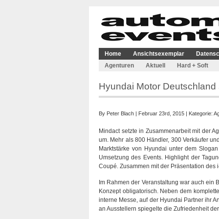
Home
Ansichtsexemplar
Datensc
Agenturen
Aktuell
Hard + Soft
Hyundai Motor Deutschland s
By
Peter Blach
| Februar 23rd, 2015 | Kategorie:
A
Mindact setzte in Zusammenarbeit mit der Ag
um. Mehr als 800 Händler, 300 Verkäufer und 
Marktstärke von Hyundai unter dem Slogan 
Umsetzung des Events. Highlight der Tagun
Coupé. Zusammen mit der Präsentation des i40
Im Rahmen der Veranstaltung war auch ein B
Konzept obligatorisch. Neben dem komplett
interne Messe, auf der Hyundai Partner ihr 
an Ausstellern spiegelte die Zufriedenheit de