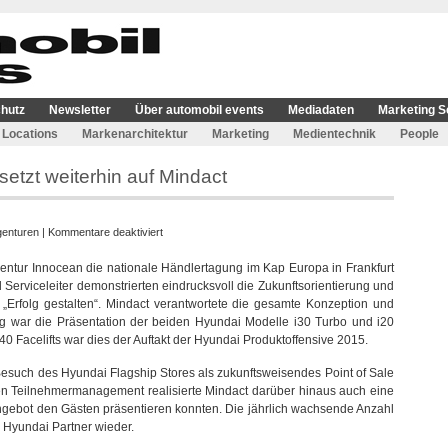
hutz
Newsletter
Über automobil events
Mediadaten
Marketing S
Locations
Markenarchitektur
Marketing
Medientechnik
People
etzt weiterhin auf Mindact
für
genturen
|
Kommentare deaktiviert
Hyundai
entur Innocean die nationale Händlertagung im Kap Europa in Frankfurt
Motor
Serviceleiter demonstrierten eindrucksvoll die Zukunftsorientierung und
Deutschland
„Erfolg gestalten“. Mindact verantwortete die gesamte Konzeption und
setzt
g war die Präsentation der beiden Hyundai Modelle i30 Turbo und i20
weiterhin
 Facelifts war dies der Auftakt der Hyundai Produktoffensive 2015.
auf
Mindact
esuch des Hyundai Flagship Stores als zukunftsweisendes Point of Sale
en Teilnehmermanagement realisierte Mindact darüber hinaus auch eine
Angebot den Gästen präsentieren konnten. Die jährlich wachsende Anzahl
r Hyundai Partner wieder.