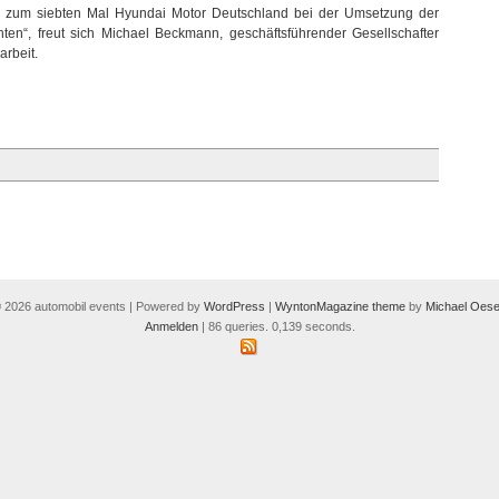
eits zum siebten Mal Hyundai Motor Deutschland bei der Umsetzung der
ten“, freut sich Michael Beckmann, geschäftsführender Gesellschafter
rbeit.
 2026 automobil events | Powered by
WordPress
|
WyntonMagazine theme
by
Michael Oese
Anmelden
| 86 queries. 0,139 seconds.