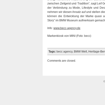
zwischen Zeitgeist und Tradition“, sagt Leif 
der Verbindung zu Mode, Lifestyle und Des
nehmen wir diesen Ansatz auf und stellen die
können die Entwicklung der Marke quasi a
Story“ im BMW Museum aufmerksam gemacht
Info:
www.becc-agency.de
Markenkiosk von MINI (Foto: becc)
Tags:
becc agency
,
BMW Welt
,
Heritage-Ber
Comments are closed.
©