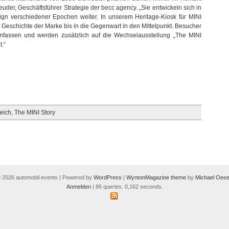
Geuder, Geschäftsführer Strategie der becc agency. „Sie entwickeln sich in
ign verschiedener Epochen weiter. In unserem Heritage-Kiosk für MINI
 Geschichte der Marke bis in die Gegenwart in den Mittelpunkt. Besucher
nfassen und werden zusätzlich auf die Wechselausstellung „The MINI
.“
eich
,
The MINI Story
 2026 automobil events | Powered by
WordPress
|
WyntonMagazine theme
by
Michael Oese
Anmelden
| 86 queries. 0,162 seconds.