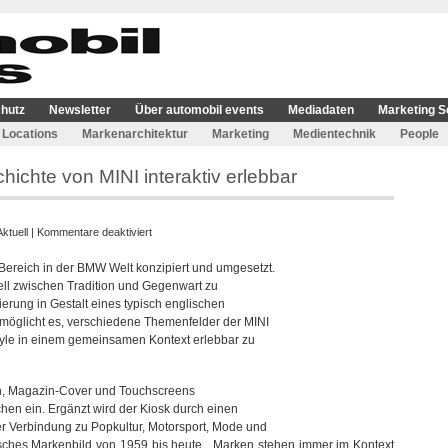
hutz
Newsletter
Über automobil events
Mediadaten
Marketing S
Locations
Markenarchitektur
Marketing
Medientechnik
People
ichte von MINI interaktiv erlebbar
für
Aktuell
|
Kommentare deaktiviert
becc
-Bereich in der BMW Welt konzipiert und umgesetzt.
agency
ell zwischen Tradition und Gegenwart zu
macht
nierung in Gestalt eines typisch englischen
die
rmöglicht es, verschiedene Themenfelder der MINI
Geschichte
tyle in einem gemeinsamen Kontext erlebbar zu
von
MINI
interaktiv
en, Magazin-Cover und Touchscreens
erlebbar
en ein. Ergänzt wird der Kiosk durch einen
er Verbindung zu Popkultur, Motorsport, Mode und
isches Markenbild von 1959 bis heute. „Marken stehen immer im Kontext