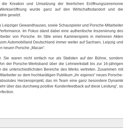
 die Kreation und Umsetzung der feierlichen Eröffnungszeremonie
r Werkseröffnung wurde ganz auf den Wirtschaftsstandort und die
rie gesetzt.
s Leipziger Gewandhauses, sowie Schauspieler und Porsche-Mitarbeiter
-Performance. Im Fokus stand dabei eine authentische Inszenierung des
rbeiter von Porsche. Im Stile eines Kammerspiels in mehreren Akten
h vom Automobilland Deutschland immer weiter auf Sachsen, Leipzig und
den neuen Porsche „Macan“.
er. Sie waren nicht einfach nur als Statisten auf der Bühne, sondern
 Von der Porsche-Werksband über die Lehrwerkstatt bis zur 16-jährigen
n die unterschiedlichsten Bereiche des Werks vertreten. Zusammen mit
 Mitarbeiter so dem hochkarätigen Publikum „ihr eigenes“ neues Porsche-
 absolutes Herzensprojekt, das im Team eine ganz besondere Dynamik
 sehr über das durchweg positive Kundenfeedback auf diese Leistung“, so
rfection.