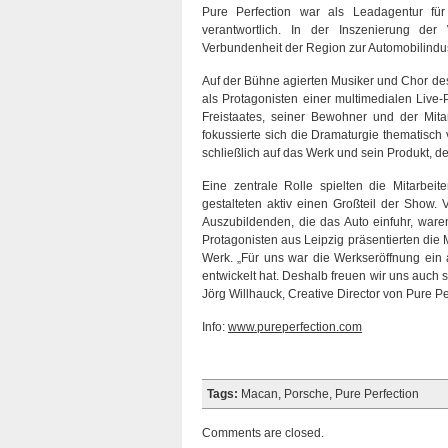
Pure Perfection war als Leadagentur für
verantwortlich. In der Inszenierung de
Verbundenheit der Region zur Automobilindust
Auf der Bühne agierten Musiker und Chor de
als Protagonisten einer multimedialen Live
Freistaates, seiner Bewohner und der Mita
fokussierte sich die Dramaturgie thematisc
schließlich auf das Werk und sein Produkt, 
Eine zentrale Rolle spielten die Mitarbeit
gestalteten aktiv einen Großteil der Show.
Auszubildenden, die das Auto einfuhr, ware
Protagonisten aus Leipzig präsentierten die
Werk. „Für uns war die Werkseröffnung ein
entwickelt hat. Deshalb freuen wir uns auch
Jörg Willhauck, Creative Director von Pure Pe
Info:
www.pureperfection.com
Tags:
Macan
,
Porsche
,
Pure Perfection
Comments are closed.