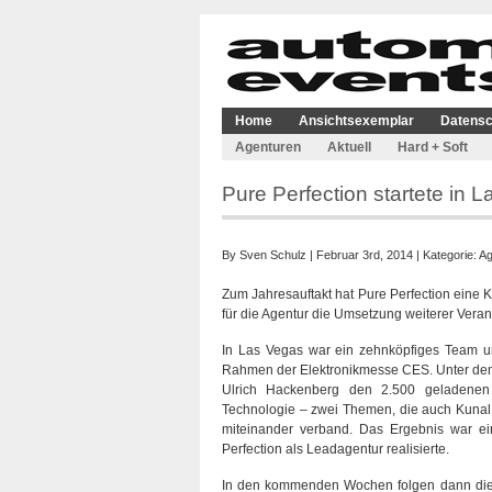
Home
Ansichtsexemplar
Datensc
Agenturen
Aktuell
Hard + Soft
Pure Perfection startete in 
By
Sven Schulz
| Februar 3rd, 2014 | Kategorie:
Ag
Zum Jahresauftakt hat Pure Perfection eine 
für die Agentur die Umsetzung weiterer Veran
In Las Vegas war ein zehnköpfiges Team um
Rahmen der Elektronikmesse CES. Unter dem M
Ulrich Hackenberg den 2.500 geladenen 
Technologie – zwei Themen, die auch Kunal 
miteinander verband. Das Ergebnis war ei
Perfection als Leadagentur realisierte.
In den kommenden Wochen folgen dann die P