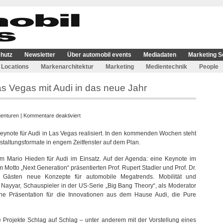
hutz
Newsletter
Über automobil events
Mediadaten
Marketing S
Locations
Markenarchitektur
Marketing
Medientechnik
People
Las Vegas mit Audi in das neue Jahr
für
enturen
|
Kommentare deaktiviert
Pure
Keynote für Audi in Las Vegas realisiert. In den kommenden Wochen steht
Perfection
staltungsformate in engem Zeitfenster auf dem Plan.
startete
in
 Mario Hieden für Audi im Einsatz. Auf der Agenda: eine Keynote im
Las
otto „Next Generation“ präsentierten Prof. Rupert Stadler und Prof. Dr.
Vegas
Gästen neue Konzepte für automobile Megatrends. Mobilität und
mit
Nayyar, Schauspieler in der US-Serie „Big Bang Theory“, als Moderator
Audi
ne Präsentation für die Innovationen aus dem Hause Audi, die Pure
in
das
neue
rojekte Schlag auf Schlag – unter anderem mit der Vorstellung eines
Jahr