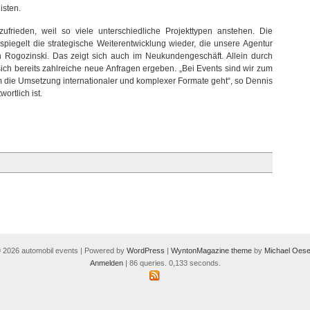
isten.
ufrieden, weil so viele unterschiedliche Projekttypen anstehen. Die
spiegelt die strategische Weiterentwicklung wieder, die unsere Agentur
an Rogozinski. Das zeigt sich auch im Neukundengeschäft. Allein durch
h bereits zahlreiche neue Anfragen ergeben. „Bei Events sind wir zum
 die Umsetzung internationaler und komplexer Formate geht“, so Dennis
rtlich ist.
 2026 automobil events | Powered by
WordPress
|
WyntonMagazine theme
by
Michael Oese
Anmelden
| 86 queries. 0,133 seconds.