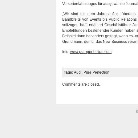
Vorserienfahrzeuges für ausgewählte Journal
„Wir sind mit dem Jahresauftakt überaus z
Bandbreite von Events bis Public Relations 
vollzogen hat“, erläutert Geschäftsführer J
Empfehlungen bestehender Kunden haben sic
Beispiel dann besonders gefragt, wenn es um
Grundmann, der für das New Business verantwo
Info:
www.pureperfection.com
Tags:
Audi
,
Pure Perfection
Comments are closed.
©