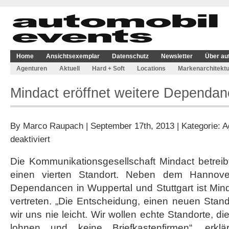
Home
Ansichtsexemplar
Datenschutz
Newsletter
Über au
Agenturen
Aktuell
Hard + Soft
Locations
Markenarchitektu
Mindact eröffnet weitere Dependa
By
Marco Raupach
| September 17th, 2013 | Kategorie:
A
für
deaktiviert
Mindact
eröffnet
Die Kommunikationsgesellschaft Mindact betreib
weitere
einen vierten Standort. Neben dem Hannov
Dependance
in
Dependancen in Wuppertal und Stuttgart ist Mind
München
vertreten. „Die Entscheidung, einen neuen Stan
wir uns nie leicht. Wir wollen echte Standorte, d
lohnen und keine Briefkastenfirmen“, erkl