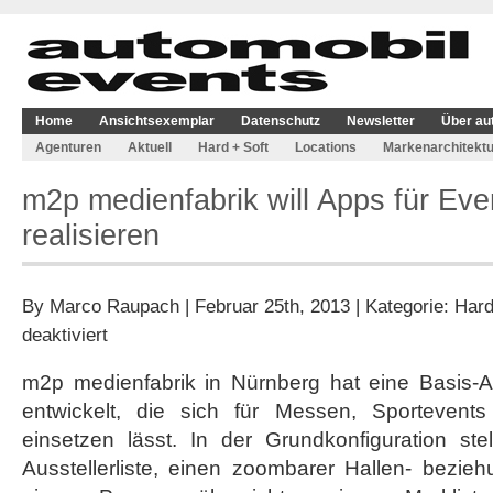
Home
Ansichtsexemplar
Datenschutz
Newsletter
Über au
Agenturen
Aktuell
Hard + Soft
Locations
Markenarchitektu
m2p medienfabrik will Apps für Eve
realisieren
By
Marco Raupach
| Februar 25th, 2013 | Kategorie:
Hard
für
deaktiviert
m2p
medienfabrik
m2p medienfabrik in Nürnberg hat eine Basis-Ap
will
entwickelt, die sich für Messen, Sporteven
Apps
für
einsetzen lässt. In der Grundkonfiguration ste
Eventveranstalter
Ausstellerliste, einen zoombarer Hallen- bezie
realisieren