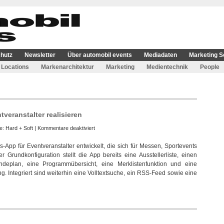
hutz
Newsletter
Über automobil events
Mediadaten
Marketing S
Locations
Markenarchitektur
Marketing
Medientechnik
People
veranstalter realisieren
für
ie:
Hard + Soft
|
Kommentare deaktiviert
m2p
-App für Eventveranstalter entwickelt, die sich für Messen, Sportevents
medienfabrik
 Grundkonfiguration stellt die App bereits eine Ausstellerliste, einen
will
deplan, eine Programmübersicht, eine Merklistenfunktion und eine
Apps
. Integriert sind weiterhin eine Volltextsuche, ein RSS-Feed sowie eine
für
Eventveranstalter
realisieren