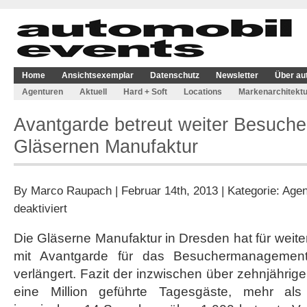
Home
Ansichtsexemplar
Datenschutz
Newsletter
Über au
Agenturen
Aktuell
Hard + Soft
Locations
Markenarchitektu
Avantgarde betreut weiter Besucher
Gläsernen Manufaktur
By
Marco Raupach
| Februar 14th, 2013 | Kategorie:
Agen
für
deaktiviert
Avantgarde
betreut
Die Gläserne Manufaktur in Dresden hat für weite
weiter
mit Avantgarde für das Besuchermanagemen
Besucher
in
verlängert. Fazit der inzwischen über zehnjähri
der
eine Million geführte Tagesgäste, mehr al
Gläsernen
Manufaktur