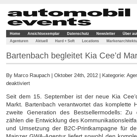
Home
Ansichtsexemplar
Datenschutz
Newsletter
Über au
Agenturen
Aktuell
Hard + Soft
Locations
Markenarchitektu
Bartenbach begleitet Kia Cee’d Ma
By
Marco Raupach
| Oktober 24th, 2012 | Kategorie:
Agen
für
deaktiviert
Bartenbach
begleitet
Seit dem 15. September ist der neue Kia Cee
Kia
Markt. Bartenbach verantwortet das komplette H
Cee’d
Markteinführung
zweite Generation des Bestsellermodells: Zu 
zählen die Entwicklung des Kommunikationsleitf
und Umsetzung der B2C-Printkampagne für de
Mainzer GWA-Agentur liefert sowohl den komplet