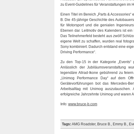
zu Event-Guidelines für Veranstaltungen im H
Einen Titel im Bereich „Parts & Accessories
B. Die 45-jährige Geschichte des Autobauer
für Motorsport und die genialen Ingenieur
Ebenen dar. Leitmotiv des Kalenders ist ei
Das Teilnehmerfeld besteht aus zwölf Schlü
eigene Welt zu schaffen, wurden real fotogr
Sony kombiniert. Dadurch entstand eine eige
Driving Performance“.
Zu den Top-15 in der Kategorie „Events“
Anlässlich der Jubiläumsveranstaltung wur
legendäre Allrad-Ikone gebührend zu feier
„Unimog Performance Day“ auf dem Offro
Gerätevorführungen bot das Mercedes-Be
Arbeitsalltag mit Unimog auszutauschen.
erfolgreiche Jahrzehnte Unimog und waren 
Info:
www.bruce-b.com
Tags:
AMG Roadster
,
Bruce B.
,
Emmy B.
,
Ev