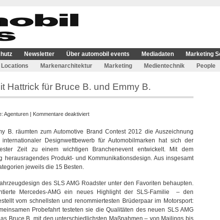
hutz
Newsletter
Über automobil events
Mediadaten
Marketing S
Locations
Markenarchitektur
Marketing
Medientechnik
People
t Hattrick für Bruce B. und Emmy B.
für
e:
Agenturen
|
Kommentare deaktiviert
Automotive
mmy B. räumten zum Automotive Brand Contest 2012 die Auszeichnung
Brand
, internationaler Designwettbewerb für Automobilmarken hat sich der
Contest
ester Zeit zu einem wichtigen Branchenevent entwickelt. Mit dem
mit
ng herausragendes Produkt- und Kommunikationsdesign. Aus insgesamt
Hattrick
ategorien jeweils die 15 Besten.
für
Bruce
s Fahrzeugdesign des SLS AMG Roadster unter den Favoriten behaupten.
B.
äsentierte Mercedes-AMG ein neues Highlight der SLS-Familie – den
und
stellt vom schnellsten und renommiertesten Brüderpaar im Motorsport:
Emmy
meinsamen Probefahrt testeten sie die Qualitäten des neuen SLS AMG
B.
das Bruce B. mit den unterschiedlichsten Maßnahmen – von Mailings bis