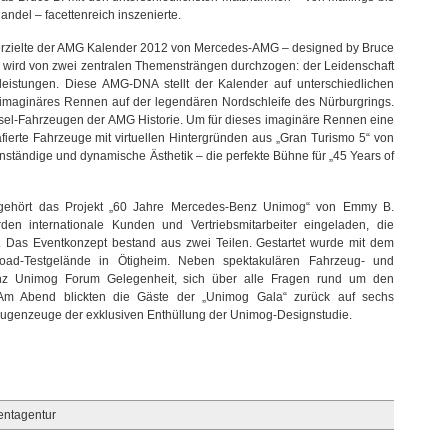
andel – facettenreich inszenierte.
“ erzielte der AMG Kalender 2012 von Mercedes-AMG – designed by Bruce
s wird von zwei zentralen Themensträngen durchzogen: der Leidenschaft
sleistungen. Diese AMG-DNA stellt der Kalender auf unterschiedlichen
n imaginäres Rennen auf der legendären Nordschleife des Nürburgrings.
ssel-Fahrzeugen der AMG Historie. Um für dieses imaginäre Rennen eine
afierte Fahrzeuge mit virtuellen Hintergründen aus „Gran Turismo 5“ von
nständige und dynamische Ästhetik – die perfekte Bühne für „45 Years of
 gehört das Projekt „60 Jahre Mercedes-Benz Unimog“ von Emmy B.
den internationale Kunden und Vertriebsmitarbeiter eingeladen, die
n. Das Eventkonzept bestand aus zwei Teilen. Gestartet wurde mit dem
ad-Testgelände in Ötigheim. Neben spektakulären Fahrzeug- und
nz Unimog Forum Gelegenheit, sich über alle Fragen rund um den
 Am Abend blickten die Gäste der „Unimog Gala“ zurück auf sechs
Augenzeuge der exklusiven Enthüllung der Unimog-Designstudie.
entagentur