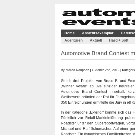
Home
Ansichtsexemplar
Datensc
Agenturen
Aktuell
Hard + Soft
Automotive Brand Contest mi
By
Marco Raupach
| Oktober 2nd, 2012 | Kategori
Gleich drei Projekte von Bruce B. und E
„Winner Award“ ab. Als einziger neutraler
Automotive Brand Contest innerhalb kürz
Wettbewerb prämiert der Rat für Formgebu
350 Einreichungen ermittelte die Jury in elf K
In der Kategorie „Exterior“ konnte sich da
Pünktlich zur Retail-Markteinführung pr
Roadster unter den Supersportwagen, vorge
Michael und Ralf Schumacher. Auf einer ge
Roadster. Ein dynamisches Familientreffen, 