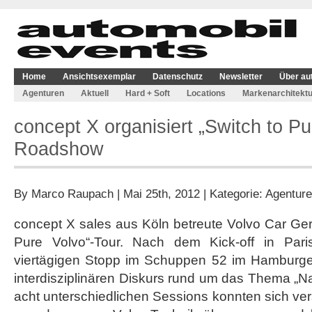
Home
Ansichtsexemplar
Datenschutz
Newsletter
Über au
Agenturen
Aktuell
Hard + Soft
Locations
Markenarchitektu
concept X organisiert „Switch to Pu
Roadshow
By
Marco Raupach
| Mai 25th, 2012 | Kategorie:
Agentur
concept X sales aus Köln betreute Volvo Car Ge
Pure Volvo“-Tour. Nach dem Kick-off in Pari
viertägigen Stopp im Schuppen 52 im Hamburge
interdisziplinären Diskurs rund um das Thema „Na
acht unterschiedlichen Sessions konnten sich ve