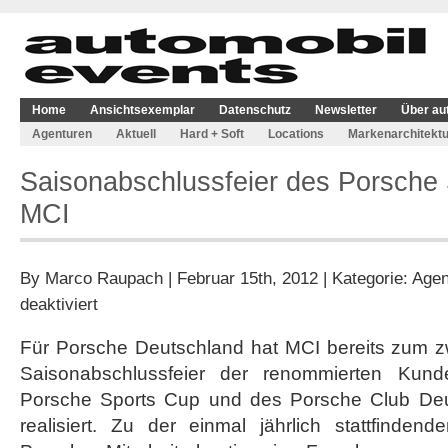
Home
Ansichtsexemplar
Datenschutz
Newsletter
Über au
Agenturen
Aktuell
Hard + Soft
Locations
Markenarchitektu
Saisonabschlussfeier des Porsche 
MCI
By
Marco Raupach
| Februar 15th, 2012 | Kategorie:
Agen
für
deaktiviert
Saisonabschlussfeier
des
Für Porsche Deutschland hat MCI bereits zum zw
Porsche
Saisonabschlussfeier der renommierten Kund
Sports
Cup
Porsche Sports Cup und des Porsche Club Deut
mit
realisiert. Zu der einmal jährlich stattfinden
MCI