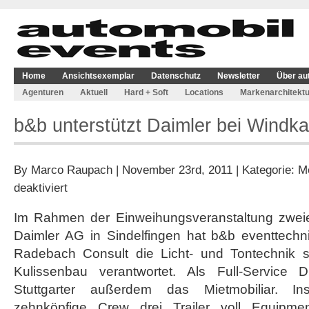
Home
Ansichtsexemplar
Datenschutz
Newsletter
Über au
Agenturen
Aktuell
Hard + Soft
Locations
Markenarchitektu
b&b unterstützt Daimler bei Windk
By
Marco Raupach
| November 23rd, 2011 | Kategorie:
M
für
deaktiviert
b&b
unterstützt
Im Rahmen der Einweihungsveranstaltung zweie
Daimler
Daimler AG in Sindelfingen hat b&b eventtechn
bei
Windkanal-
Radebach Consult die Licht- und Tontechnik
Einweihung
Kulissenbau verantwortet. Als Full-Service Die
Stuttgarter außerdem das Mietmobiliar. I
zehnköpfige Crew drei Trailer voll Equipmen