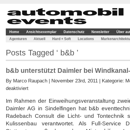
Home
Ansichtsexemplar
Datenschutz
Newsletter
Über au
Agenturen
Aktuell
Hard + Soft
Locations
Markenarchitektu
Posts Tagged ‘ b&b ’
b&b unterstützt Daimler bei Windkana
By
Marco Raupach
| November 23rd, 2011 | Kategorie:
M
für
deaktiviert
b&b
unterstützt
Im Rahmen der Einweihungsveranstaltung zweie
Daimler
Daimler AG in Sindelfingen hat b&b eventtechn
bei
Windkanal-
Radebach Consult die Licht- und Tontechnik
Einweihung
Kulissenbau verantwortet. Als Full-Service Die