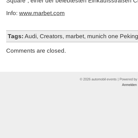
Square“, einer der belebtesten Einkaufsstraßen Ch
Info:
www.marbet.com
Tags:
Audi
,
Creators
,
marbet
,
munich one Pekin
Comments are closed.
© 2026 automobil events | Powered b
Anmelden