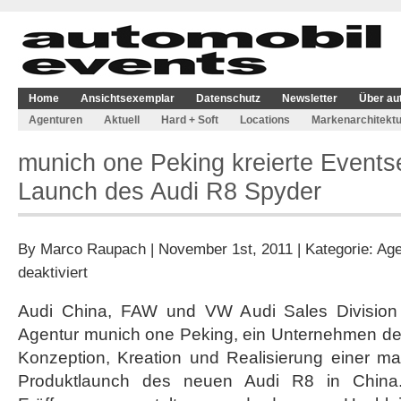
Home
Ansichtsexemplar
Datenschutz
Newsletter
Über au
Agenturen
Aktuell
Hard + Soft
Locations
Markenarchitektu
munich one Peking kreierte Eventse
Launch des Audi R8 Spyder
By
Marco Raupach
| November 1st, 2011 | Kategorie:
Age
für
deaktiviert
munich
one
Audi China, FAW und VW Audi Sales Division 
Peking
Agentur munich one Peking, ein Unternehmen der
kreierte
Eventserie
Konzeption, Kreation und Realisierung einer m
für
Produktlaunch des neuen Audi R8 in China. 
China-
Launch