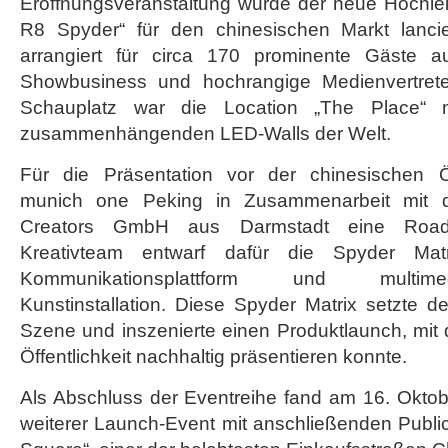
Eröffnungsveranstaltung wurde der neue Hochle
des
R8 Spyder“ für den chinesischen Markt lanci
Audi
R8
arrangiert für circa 170 prominente Gäste aus
Spyder
Showbusiness und hochrangige Medienvertreter
Schauplatz war die Location „The Place“ m
zusammenhängenden LED-Walls der Welt.
Für die Präsentation vor der chinesischen Öff
munich one Peking in Zusammenarbeit mit d
Creators GmbH aus Darmstadt eine Roads
Kreativteam entwarf dafür die Spyder Matr
Kommunikationsplattform und multime
Kunstinstallation. Diese Spyder Matrix setzte 
Szene und inszenierte einen Produktlaunch, mit
Öffentlichkeit nachhaltig präsentieren konnte.
Als Abschluss der Eventreihe fand am 16. Oktob
weiterer Launch-Event mit anschließenden Publi