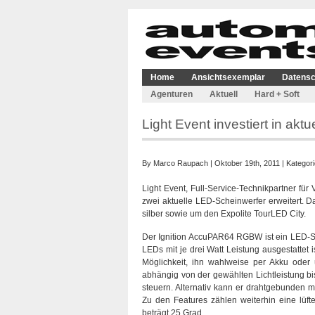
Home
Ansichtsexemplar
Datensc
Agenturen
Aktuell
Hard + Soft
Light Event investiert in ak
By
Marco Raupach
| Oktober 19th, 2011 | Kategor
Light Event, Full-Service-Technikpartner für
zwei aktuelle LED-Scheinwerfer erweitert.
silber sowie um den Expolite TourLED City.
Der Ignition AccuPAR64 RGBW ist ein LED-Sc
LEDs mit je drei Watt Leistung ausgestattet 
Möglichkeit, ihn wahlweise per Akku oder ü
abhängig von der gewählten Lichtleistung bi
steuern. Alternativ kann er drahtgebunden m
Zu den Features zählen weiterhin eine lüf
beträgt 25 Grad.