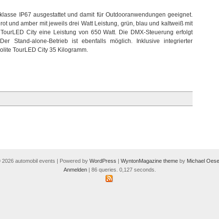
zklasse IP67 ausgestattet und damit für Outdooranwendungen geeignet.
rot und amber mit jeweils drei Watt Leistung, grün, blau und kaltweiß mit
der TourLED City eine Leistung von 650 Watt. Die DMX-Steuerung erfolgt
r Stand-alone-Betrieb ist ebenfalls möglich. Inklusive integrierter
olite TourLED City 35 Kilogramm.
 2026 automobil events | Powered by
WordPress
|
WyntonMagazine theme
by
Michael Oese
Anmelden
| 86 queries. 0,127 seconds.