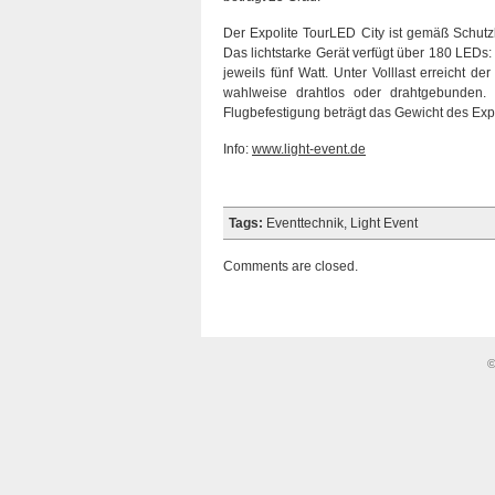
Der Expolite TourLED City ist gemäß Schut
Das lichtstarke Gerät verfügt über 180 LEDs: 
jeweils fünf Watt. Unter Volllast erreicht 
wahlweise drahtlos oder drahtgebunden. De
Flugbefestigung beträgt das Gewicht des Exp
Info:
www.light-event.de
Tags:
Eventtechnik
,
Light Event
Comments are closed.
©