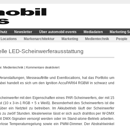
hutz
Newsletter
Über automobil events
Mediadaten
Marketing S
Locations
Markenarchitektur
Marketing
Medientechnik
People
tuelle LED-Scheinwerferausstattung
für
ie:
Medientechnik
|
Kommentare deaktiviert
Light
 Veranstaltungen, Messeauftritte und Eventlocations, hat das Portfolio um
Event
 Dabei handelt es sich um den Ignition AccuPAR64 RGBW in schwarz und
investiert
in
aktuelle
heinwerfer mit den Eigenschaften eines PAR-Scheinwerfers, der mit 15
LED-
ist (10 x 3-in-1 RGB + 5 x Weiß). Besonderheit des Scheinwerfers ist die
Scheinwerferausstattung
ber ein Netzteil zu betreiben. Im Akkubetrieb läuft der Scheinwerfer
s zu zwölf Stunden. Idealerweise lässt er sich auch drahtlos per W-DMX
it DMX-Signalen versorgt werden oder im Stand-alone-Betrieb arbeiten.
terlose Temperaturregelung sowie ein PWM-Dimmer. Der Abstrahlwinkel