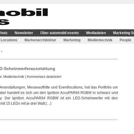
hutz
Newsletter
Über automobil events
Mediadaten
Marketing S
Locations
Markenarchitektur
Marketing
Medientechnik
People
’
LED-Scheinwerferausstattung
für
ie:
Medientechnik
|
Kommentare deaktiviert
Light
 Veranstaltungen, Messeauftritte und Eventlocations, hat das Portfolio um
Event
 Dabei handelt es sich um den Ignition AccuPAR64 RGBW in schwarz und
investiert
ty. Der Ignition AccuPAR64 RGBW ist ein LED-Scheinwerfer mit den
in
it 15 LEDs mit je drei Watt […]
aktuelle
LED-
Scheinwerferausstattung