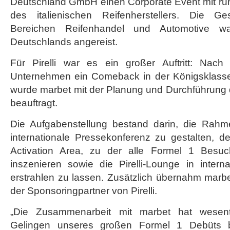
Deutschland GmbH einen Corporate Event mit ru
1
des italienischen Reifenherstellers. Die G
Comeback
Bereichen Reifenhandel und Automotive wa
Deutschlands angereist.
Für Pirelli war es ein großer Auftritt: Nach
Unternehmen ein Comeback in der Königsklasse
wurde marbet mit der Planung und Durchführung 
beauftragt.
Die Aufgabenstellung bestand darin, die Rahm
internationale Pressekonferenz zu gestalten, de
Activation Area, zu der alle Formel 1 Besu
inszenieren sowie die Pirelli-Lounge in intern
erstrahlen zu lassen. Zusätzlich übernahm marbe
der Sponsoringpartner von Pirelli.
„Die Zusammenarbeit mit marbet hat wesentl
Gelingen unseres großen Formel 1 Debüts bei