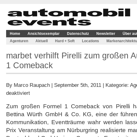
Home
Ansichtsexemplar
Datenschutz
Newsletter
Über au
Agenturen
Aktuell
Hard + Soft
Locations
Markenarchitektu
marbet verhilft Pirelli zum großen Au
1 Comeback
By
Marco Raupach
| September 5th, 2011 | Kategorie:
Ag
für
deaktiviert
marbet
verhilft
Zum großen Formel 1 Comeback von Pirelli h
Pirelli
Bettina Würth GmbH & Co. KG, eine der führen
zum
großen
Kommunikation, Eventträume wahr werden las
Auftritt
Prix Veranstaltung am Nürburgring realisierte marb
für
Formel