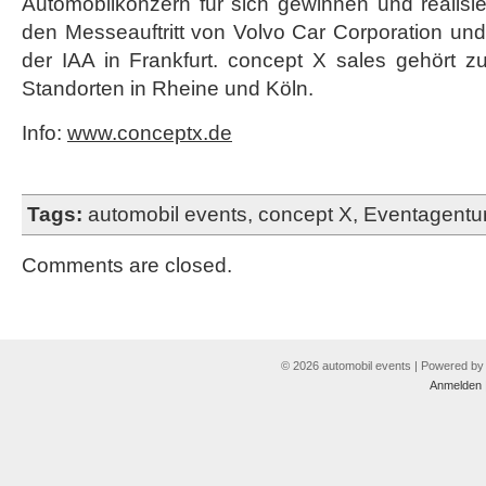
Automobilkonzern für sich gewinnen und realisier
IAA
den Messeauftritt von Volvo Car Corporation un
2011
der IAA in Frankfurt. concept X sales gehört z
Standorten in Rheine und Köln.
Info:
www.conceptx.de
Tags:
automobil events
,
concept X
,
Eventagentu
Comments are closed.
© 2026 automobil events | Powered b
Anmelden