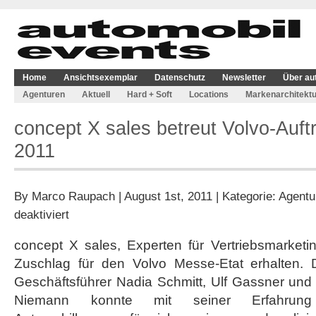
Home
Ansichtsexemplar
Datenschutz
Newsletter
Über au
Agenturen
Aktuell
Hard + Soft
Locations
Markenarchitektu
concept X sales betreut Volvo-Auftr
2011
By
Marco Raupach
| August 1st, 2011 | Kategorie:
Agentu
für
deaktiviert
concept
X
concept X sales, Experten für Vertriebsmarket
sales
Zuschlag für den Volvo Messe-Etat erhalten
betreut
Volvo-
Geschäftsführer Nadia Schmitt, Ulf Gassner und
Auftritt
Niemann konnte mit seiner Erfahrun
auf
der