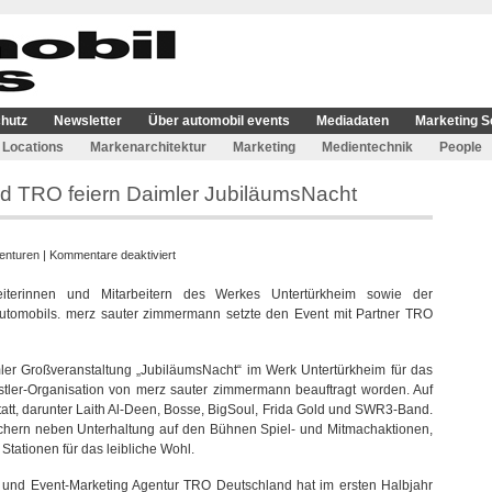
hutz
Newsletter
Über automobil events
Mediadaten
Marketing S
Locations
Markenarchitektur
Marketing
Medientechnik
People
d TRO feiern Daimler JubiläumsNacht
für
enturen
|
Kommentare deaktiviert
merz
iterinnen und Mitarbeitern des Werkes Untertürkheim sowie der
sauter
utomobils. merz sauter zimmermann setzte den Event mit Partner TRO
zimmermann
und
TRO
r Großveranstaltung „JubiläumsNacht“ im Werk Untertürkheim für das
feiern
er-Organisation von merz sauter zimmermann beauftragt worden. Auf
Daimler
tt, darunter Laith Al-Deen, Bosse, BigSoul, Frida Gold und SWR3-Band.
JubiläumsNacht
chern neben Unterhaltung auf den Bühnen Spiel- und Mitmachaktionen,
tationen für das leibliche Wohl.
- und Event-Marketing Agentur TRO Deutschland hat im ersten Halbjahr