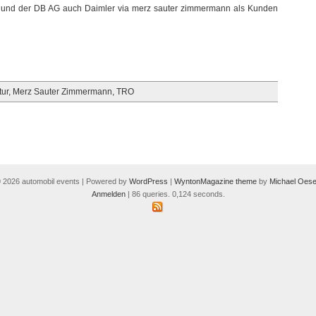
 und der DB AG auch Daimler via merz sauter zimmermann als Kunden
ur
,
Merz Sauter Zimmermann
,
TRO
 2026 automobil events | Powered by
WordPress
|
WyntonMagazine theme
by
Michael Oese
Anmelden
| 86 queries. 0,124 seconds.