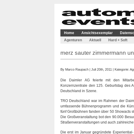
Home
Ansichtsexemplar
Datensc
Agenturen
Aktuell
Hard + Soft
merz sauter zimmermann un
By
Marco Raupach
| Juli 20th, 2011 | Kategorie:
Ag
Die Daimler AG feierte mit den Mitarbe
Konzernzentrale den 125. Geburtstag des A
Deutschland in Szene.
TRO Deutschland war im Rahmen der Daimle
umfassende Bühnenprogramm und die Künstl
fünf Großbühnen fanden über 50 Showacts sta
Die Großveranstaltung bot den 90.000 Besu
Straßenveranstaltungen und auch zahlreiche S
Die erst im Januar gegründete Experiential