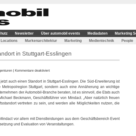
hutz
Newsletter
Über automobil events
Mediadaten
Marketing S
Locations
Markenarchitektur
Marketing
Medientechnik
People
ndort in Stuttgart-Esslingen
für
genturen
|
Kommentare deaktiviert
Mindact
tzt auch einen Standort in Stuttgart-Esslingen. Die Süd-Erweiterung ist
eröffnet
e Metropolregion Stuttgart, sondern auch eine Annäherung an wichtige
weiteren
ernehmen der Automobil-Branche beraten, ist es sinnvoll, die Etats auch
Standort
gt Michael Beckmann, Geschäftsführer von Mindact. „Aber natürlich freuen
in
tsstandort vertreten zu sein, und werden alle Möglichkeiten nutzen, die
Stuttgart-
Esslingen
Mindact vor allem mit Dienstleistungen aus dem Geschäftsbereich Event
msetzung und Evaluation von Veranstaltungen.