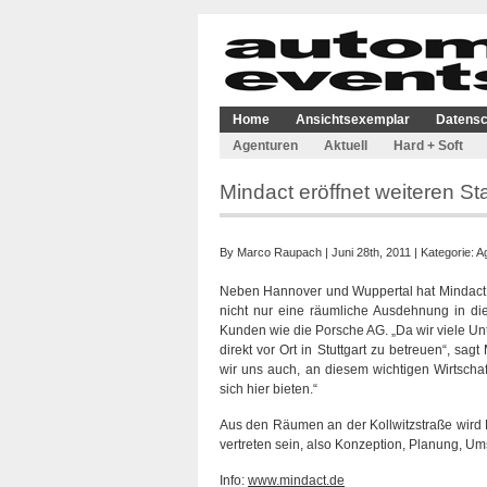
Home
Ansichtsexemplar
Datensc
Agenturen
Aktuell
Hard + Soft
Mindact eröffnet weiteren Sta
By
Marco Raupach
| Juni 28th, 2011 | Kategorie:
A
Neben Hannover und Wuppertal hat Mindact je
nicht nur eine räumliche Ausdehnung in di
Kunden wie die Porsche AG. „Da wir viele Unt
direkt vor Ort in Stuttgart zu betreuen“, sa
wir uns auch, an diesem wichtigen Wirtschaf
sich hier bieten.“
Aus den Räumen an der Kollwitzstraße wird 
vertreten sein, also Konzeption, Planung, U
Info:
www.mindact.de