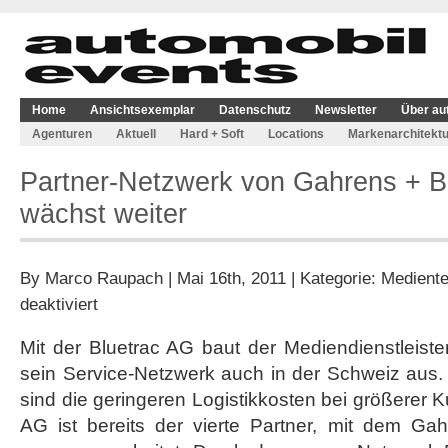
Home
Ansichtsexemplar
Datenschutz
Newsletter
Über au
Agenturen
Aktuell
Hard + Soft
Locations
Markenarchitektu
Partner-Netzwerk von Gahrens + 
wächst weiter
By
Marco Raupach
| Mai 16th, 2011 | Kategorie:
Mediente
für
deaktiviert
Partner-
Netzwerk
Mit der Bluetrac AG baut der Mediendienstleist
von
sein Service-Netzwerk auch in der Schweiz aus. 
Gahrens
+
sind die geringeren Logistikkosten bei größerer 
Battermann
AG ist bereits der vierte Partner, mit dem G
wächst
weiter