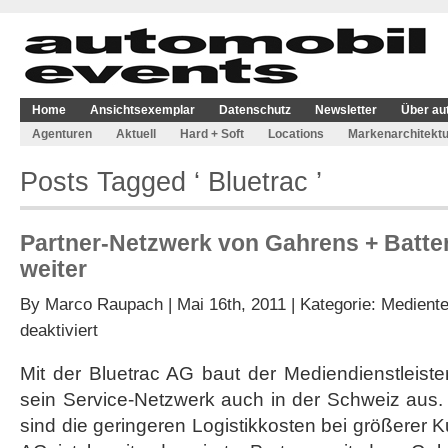
Home
Ansichtsexemplar
Datenschutz
Newsletter
Über au
Agenturen
Aktuell
Hard + Soft
Locations
Markenarchitektu
Posts Tagged ‘ Bluetrac ’
Partner-Netzwerk von Gahrens + Batt
weiter
By
Marco Raupach
| Mai 16th, 2011 | Kategorie:
Mediente
für
deaktiviert
Partner-
Netzwerk
Mit der Bluetrac AG baut der Mediendienstleist
von
sein Service-Netzwerk auch in der Schweiz aus. 
Gahrens
+
sind die geringeren Logistikkosten bei größerer 
Battermann