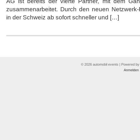
AG ist bereits der vierte Partner, mit dem G
wächst
weiter
zusammenarbeitet. Durch den neuen Netzwerk-P
in der Schweiz ab sofort schneller und […]
© 2026 automobil events | Powered b
Anmelden