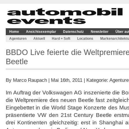
Home
Ansichtsexemplar
Datenschutz
Newsletter
Über au
Agenturen
Aktuell
Hard + Soft
Locations
Markenarchitektu
BBDO Live feierte die Weltpremie
Beetle
By
Marco Raupach
| Mai 16th, 2011 | Kategorie:
Agenture
Im Auftrag der Volkswagen AG inszenierte die B
die Weltpremiere des neuen Beetle fast zeitgleic
Eingebettet in die World Stage Konzerte des M
präsentierte VW den 21st Century Beetle erstmal
drei Kontinenten gleichzeitig: erst in Shanghai 