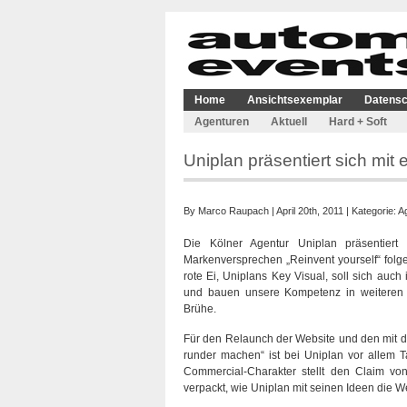
Home
Ansichtsexemplar
Datensc
Agenturen
Aktuell
Hard + Soft
Uniplan präsentiert sich mit
By
Marco Raupach
| April 20th, 2011 | Kategorie:
A
Die Kölner Agentur Uniplan präsentier
Markenversprechen „Reinvent yourself“ folge
rote Ei, Uniplans Key Visual, soll sich auch 
und bauen unsere Kompetenz in weiteren 
Brühe.
Für den Relaunch der Website und den mit de
runder machen“ ist bei Uniplan vor allem T
Commercial-Charakter stellt den Claim vo
verpackt, wie Uniplan mit seinen Ideen die W