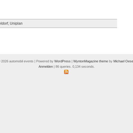
ldorf
,
Uniplan
 2026 automobil events | Powered by
WordPress
|
WyntonMagazine theme
by
Michael Oese
Anmelden
| 86 queries. 0,134 seconds.