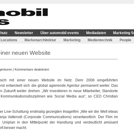
hutz
Newsletter
Über automobil events
Mediadaten
Marketing S
Locations
Markenarchitektur
Marketing
Medientechnik
People
 einer neuen Website
für
genturen
|
Kommentare deaktiviert
Uniplan
t sich mit einer neuen Website im Netz. Dem 2008 eingeführten
präsentiert
nd entwickelt sich die global agierende Agentur permanent weiter. Das
sich
in Zukunft weiter drehen. „Wir investieren in neue Mitarbeiter, Standorte
mit
Kommunikationsdisziplinen wie Social Media aus“, so CEO Christian
einer
neuen
Website
r Live-Schaltung erstmalig gezeigten Imagefilm „Wie wir die Welt etwas
anja Vatterodt (Corporate Communications) verantwortlich. Der Film im
n Uniplan in den Mittelpunkt der Handlung und verdeutlicht amüsant
elt besser macht.