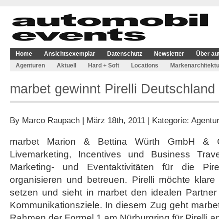
Home
Ansichtsexemplar
Datenschutz
Newsletter
Über au
Agenturen
Aktuell
Hard + Soft
Locations
Markenarchitektu
marbet gewinnt Pirelli Deutschlan
By
Marco Raupach
| März 18th, 2011 | Kategorie:
Agentu
marbet Marion & Bettina Würth GmbH & Co
Livemarketing, Incentives und Business Trave
Marketing- und Eventaktivitäten für die Pi
organisieren und betreuen. Pirelli möchte klare
setzen und sieht in marbet den idealen Partner 
Kommunikationsziele. In diesem Zug geht marbe
Rahmen der Formel 1 am Nürburgring für Pirelli an