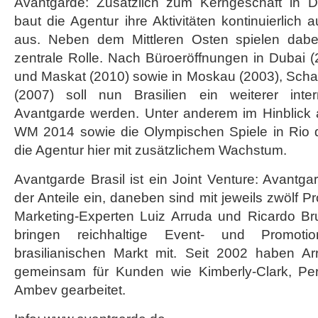
Avantgarde: Zusätzlich zum Kerngeschäft in 
in
baut die Agentur ihre Aktivitäten kontinuierlich
São
Paulo
aus. Neben dem Mittleren Osten spielen dabe
zentrale Rolle. Nach Büroeröffnungen in Dubai 
und Maskat (2010) sowie in Moskau (2003), Scha
(2007) soll nun Brasilien ein weiterer inter
Avantgarde werden. Unter anderem im Hinblick a
WM 2014 sowie die Olympischen Spiele in Rio 
die Agentur hier mit zusätzlichem Wachstum.
Avantgarde Brasil ist ein Joint Venture: Avantga
der Anteile ein, daneben sind mit jeweils zwölf Pr
Marketing-Experten Luiz Arruda und Ricardo Bru
bringen reichhaltige Event- und Promoti
brasilianischen Markt mit. Seit 2002 haben A
gemeinsam für Kunden wie Kimberly-Clark, Per
Ambev gearbeitet.