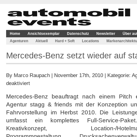
Home
Ansichtsexemplar
Datenschutz
Newsletter
Über au
Agenturen
Aktuell
Hard + Soft
Locations
Markenarchitektu
Mercedes-Benz setzt wieder auf st
By
Marco Raupach
| November 17th, 2010 | Kategorie:
Ag
für
deaktiviert
Mercedes-
Benz
Mercedes-Benz beauftragt nach einem Pitch e
setzt
Agentur stagg & friends mit der Konzeption 
wieder
auf
Fahrvorstellung im Herbst 2010. Die Leistung
stagg
umfasst ein komplettes Full-Service-Pa
&
friends
Kreativkonzept, Location-/Hotelman
Programmgestaltung, Drucksachenver