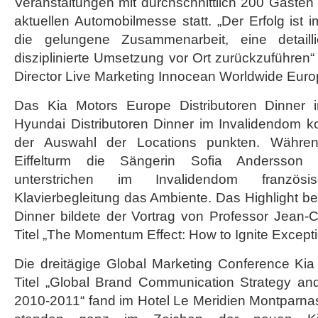
Veranstaltungen mit durchschnittlich 200 Gästen 
Motors
aktuellen Automobilmesse statt. „Der Erfolg is
die gelungene Zusammenarbeit, eine detaill
disziplinierte Umsetzung vor Ort zurückzuführen“ 
Director Live Marketing Innocean Worldwide Euro
Das Kia Motors Europe Distributoren Dinner i
Hyundai Distributoren Dinner im Invalidendom k
der Auswahl der Locations punkten. Währe
Eiffelturm die Sängerin Sofia Andersson 
unterstrichen im Invalidendom franzö
Klavierbegleitung das Ambiente. Das Highlight be
Dinner bildete der Vortrag von Professor Jean-
Titel „The Momentum Effect: How to Ignite Except
Die dreitägige Global Marketing Conference Ki
Titel „Global Brand Communication Strategy a
2010-2011“ fand im Hotel Le Meridien Montparna