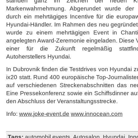
standen ganz im Zeichen der neuen Ki
Markenwahrnehmung. Abgerundet wurde der P
durch ein mehrtägiges Incentive für die europa
Hyundai-Händler. Im Rahmen des neu gegründete
wurde zu einem mehrtägigen Event in Chantill
angelegten Award-Zeremonie eingeladen. Diese V
einer für die Zukunft regelmäßig stattfi
Autoherstellers Hyundai.
In Dubrovnik finden die Testdrives von Hyundai z
ix20 statt. Rund 400 europäische Top-Journaliste
auf verschiedenen Streckenabschnitten das ne
Eine Pressekonferenz sowie ein Schiffsdinner au
den Abschluss der Veranstaltungsstrecke.
Info:
www.joke-event.de
www.innocean.com
Tags:
automobil events
,
Autosalon
,
Hyundai
,
Inn