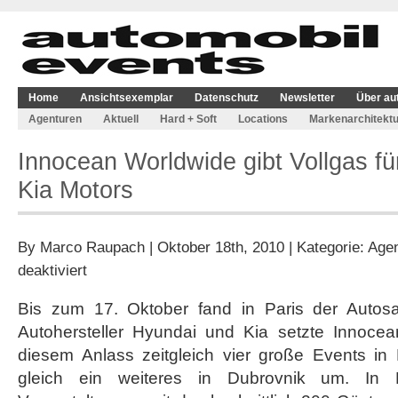
Home
Ansichtsexemplar
Datenschutz
Newsletter
Über au
Agenturen
Aktuell
Hard + Soft
Locations
Markenarchitektu
Innocean Worldwide gibt Vollgas f
Kia Motors
By
Marco Raupach
| Oktober 18th, 2010 | Kategorie:
Agen
für
deaktiviert
Innocean
Worldwide
Bis zum 17. Oktober fand in Paris der Autosa
gibt
Autohersteller Hyundai und Kia setzte Innoce
Vollgas
für
diesem Anlass zeitgleich vier große Events in
Hyundai
gleich ein weiteres in Dubrovnik um. In 
und
Kia