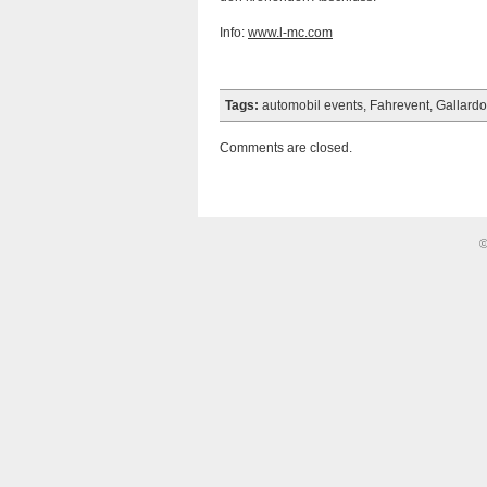
Info:
www.l-mc.com
Tags:
automobil events
,
Fahrevent
,
Gallardo
Comments are closed.
©