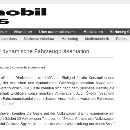
hutz
Newsletter
Über automobil events
Mediadaten
Marketing S
Locations
Markenarchitektur
Marketing
Medientechnik
People
nd dynamische Fahrzeugpräsentation
für
nturen
|
Kommentare deaktiviert
LMC
oß- und Direktkunden war LMC aus Stuttgart für die Konzeption und
realisierte
t, der statischen und dynamischen Fahrzeugpräsentation sowie dem
statische
verantwortlich. Die Gäste konnten sich nach dem Business-Meeting die
und
eschäft wichtigen Konzernmarken Volkswagen, Audi, Škoda, Seat und
dynamische
hen Fahrzeugpräsentation anschauen. Anschließend waren die Fahrzeuge
Fahrzeugpräsentation
erfahrbar“.
hoven konnten die Gäste mit der Volkswagen driving experience ein
den Gästen 30 Volkswagen Touareg, fünf Škoda Yeti und drei Volkswagen
i Gallardo Spyder bildete bei der Abendveranstaltung auf einem Schiff