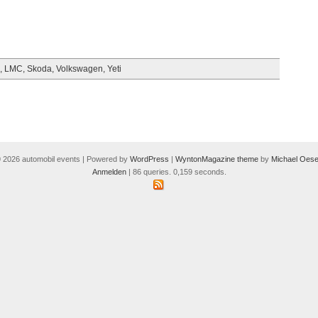
,
LMC
,
Skoda
,
Volkswagen
,
Yeti
 2026 automobil events | Powered by
WordPress
|
WyntonMagazine theme
by
Michael Oese
Anmelden
| 86 queries. 0,159 seconds.