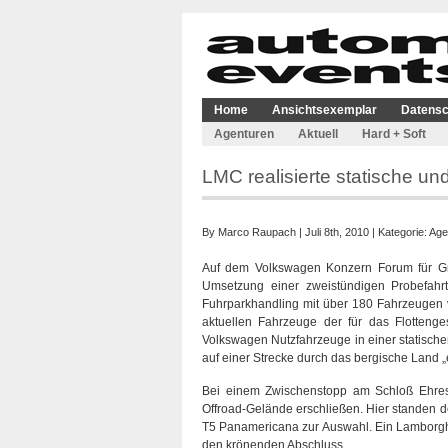
Home
Ansichtsexemplar
Datensc
Agenturen
Aktuell
Hard + Soft
LMC realisierte statische u
By
Marco Raupach
| Juli 8th, 2010 | Kategorie:
Age
Auf dem Volkswagen Konzern Forum für Gr
Umsetzung einer zweistündigen Probefahr
Fuhrparkhandling mit über 180 Fahrzeugen 
aktuellen Fahrzeuge der für das Flotteng
Volkswagen Nutzfahrzeuge in einer statisc
auf einer Strecke durch das bergische Land „
Bei einem Zwischenstopp am Schloß Ehres
Offroad-Gelände erschließen. Hier standen 
T5 Panamericana zur Auswahl. Ein Lamborghin
den krönenden Abschluss.