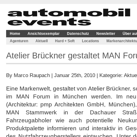
Home
Ansichtsexemplar
Datenschutz
Newsletter
Über au
Agenturen
Aktuell
Hard + Soft
Locations
Markenarchitektu
Atelier Brückner gestaltet MAN Fo
By
Marco Raupach
| Januar 25th, 2010 | Kategorie:
Aktue
Eine Markenwelt, gestaltet von Atelier Brückner,
im MAN Forum in München werden. Im neu
(Architektur: pmp Architekten GmbH, München)
MAN Stammwerk in der Dachauer Straß
Fahrzeugabholer wie auch potentielle Neuku
Produktpalette informieren und interaktiv in Ge
des Nutzfahrzeugherstellers eintauchen. Unter d