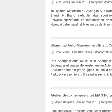
By
Peter Blach
| Juli 24th, 2019 | Kategorie:
Marken
Im Hyundai Motorstudio Goyang in Süd-Kore
Brand. N Brand steht für das sportiv
Entwicklungszentrum im koreanischen Nam
Hyundai beheimatet ist. Hier wurde der Hyun
Shanghai Auto Museum eröffnet „Col
By
Sven Schulz
| April 10th, 2014 | Kategorie:
Aktue
Das Shanghai Auto Museum in Shanghai-Ant
Dauerausstellung zu Meilensteinen der Autom
Brückner dafür ein großzügiges Raumbild an
Parkdeck präsentieren. Sie sind in sechs En
Atelier Brückner gestaltet MAN For
By
Marco Raupach
| Januar 25th, 2010 | Kategori
Eine Markenwelt, gestaltet von Atelier Brüc