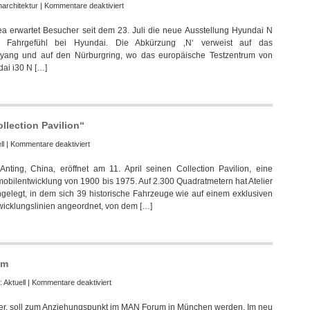
für
architektur
|
Kommentare deaktiviert
Hyundai
a erwartet Besucher seit dem 23. Juli die neue Ausstellung Hyundai N
N
e Fahrgefühl bei Hyundai. Die Abkürzung ‚N‘ verweist auf das
Brand
yang und auf den Nürburgring, wo das europäische Testzentrum von
Ausstellung
dai i30 N […]
im
Motorstudio
Goyang
eröffnet
lection Pavilion“
für
ll
|
Kommentare deaktiviert
Shanghai
ing, China, eröffnet am 11. April seinen Collection Pavilion, eine
Auto
obilentwicklung von 1900 bis 1975. Auf 2.300 Quadratmetern hat Atelier
Museum
gelegt, in dem sich 39 historische Fahrzeuge wie auf einem exklusiven
eröffnet
twicklungslinien angeordnet, von dem […]
„Collection
Pavilion“
um
für
e:
Aktuell
|
Kommentare deaktiviert
Atelier
kner, soll zum Anziehungspunkt im MAN Forum in München werden. Im neu
Brückner