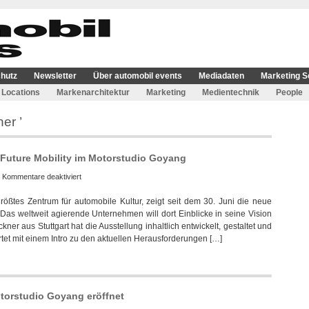
hutz
Newsletter
Über automobil events
Mediadaten
Marketing S
Locations
Markenarchitektur
Marketing
Medientechnik
People
er ’
i Future Mobility im Motorstudio Goyang
für
|
Kommentare deaktiviert
Atelier
ßtes Zentrum für automobile Kultur, zeigt seit dem 30. Juni die neue
Brückner
 Das weltweit agierende Unternehmen will dort Einblicke in seine Vision
realisierte
ckner aus Stuttgart hat die Ausstellung inhaltlich entwickelt, gestaltet und
Hyundai
rtet mit einem Intro zu den aktuellen Herausforderungen […]
Future
Mobility
im
Motorstudio
Goyang
torstudio Goyang eröffnet