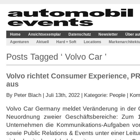
Home
Ansichtsexemplar
Datenschutz
Newsletter
Über au
Agenturen
Aktuell
Hard + Soft
Locations
Markenarchitektu
Posts Tagged ‘ Volvo Car ’
Volvo richtet Consumer Experience, P
aus
By
Peter Blach
| Juli 13th, 2022 | Kategorie:
People
|
Komm
Volvo Car Germany meldet Veränderung in der G
Neuordnung zweier Geschäftsbereiche: Zum 1
Unternehmen die Kommunikations-Aufgaben vo
sowie Public Relations & Events unter einer Le