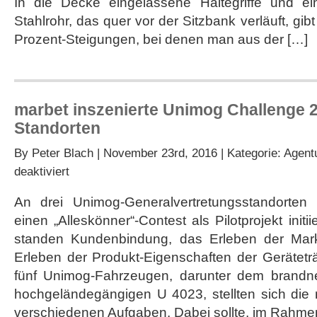
In die Decke eingelassene Haltegriffe und ein
Unimog
Museum
Stahlrohr, das quer vor der Sitzbank verläuft, gib
im
Prozent-Steigungen, bei denen man aus der […]
Einsatz
marbet inszenierte Unimog Challenge 2
Standorten
By
Peter Blach
| November 23rd, 2016 | Kategorie:
Agent
für
deaktiviert
marbet
inszenierte
An drei Unimog-Generalvertretungsstandorten
Unimog
einen „Alleskönner“-Contest als Pilotprojekt init
Challenge
2016
standen Kundenbindung, das Erleben der Mar
an
Erleben der Produkt-Eigenschaften der Gerätetr
drei
Standorten
fünf Unimog-Fahrzeugen, darunter dem brand
hochgeländegängigen U 4023, stellten sich die 
verschiedenen Aufgaben. Dabei sollte, im Rahme