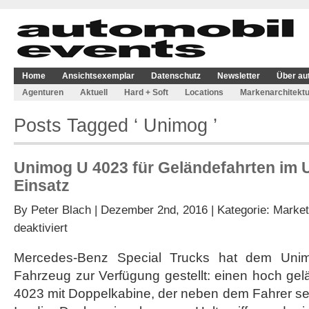
Home
Ansichtsexemplar
Datenschutz
Newsletter
Über au
Agenturen
Aktuell
Hard + Soft
Locations
Markenarchitektu
Posts Tagged ‘ Unimog ’
Unimog U 4023 für Geländefahrten im
Einsatz
By
Peter Blach
| Dezember 2nd, 2016 | Kategorie:
Market
für
deaktiviert
Unimog
U
Mercedes-Benz Special Trucks hat dem Uni
4023
Fahrzeug zur Verfügung gestellt: einen hoch g
für
Geländefahrten
4023 mit Doppelkabine, der neben dem Fahrer sech
im