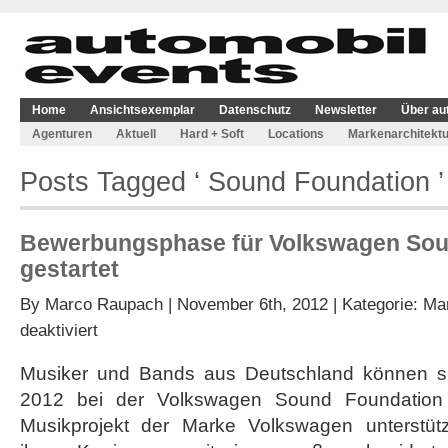
Home
Ansichtsexemplar
Datenschutz
Newsletter
Über au
Agenturen
Aktuell
Hard + Soft
Locations
Markenarchitektu
Posts Tagged ‘ Sound Foundation ’
Bewerbungsphase für Volkswagen Sou
gestartet
By
Marco Raupach
| November 6th, 2012 | Kategorie:
Mar
für
deaktiviert
Bewerbungsphase
für
Musiker und Bands aus Deutschland können s
Volkswagen
2012 bei der Volkswagen Sound Foundation
Sound
Foundation
Musikprojekt der Marke Volkswagen unterstütz
gestartet