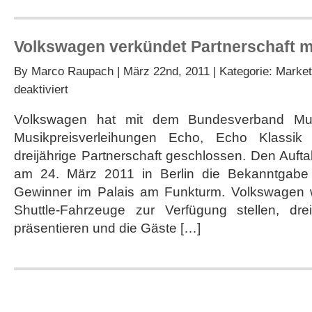
Volkswagen verkündet Partnerschaft m
By
Marco Raupach
| März 22nd, 2011 | Kategorie:
Market
für
deaktiviert
Volkswagen
verkündet
Volkswagen hat mit dem Bundesverband Musi
Partnerschaft
Musikpreisverleihungen Echo, Echo Klassi
mit
Musikpreis
dreijährige Partnerschaft geschlossen. Den Aufta
Echo
am 24. März 2011 in Berlin die Bekanntgabe 
Gewinner im Palais am Funkturm. Volkswagen w
Shuttle-Fahrzeuge zur Verfügung stellen, dre
präsentieren und die Gäste […]