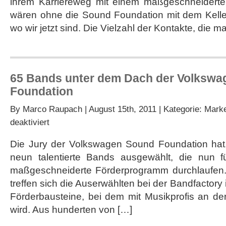
ihrem Karriereweg mit einem maßgeschneiderte
wären ohne die Sound Foundation mit dem Kell
wo wir jetzt sind. Die Vielzahl der Kontakte, die 
65 Bands unter dem Dach der Volksw
Foundation
By
Marco Raupach
| August 15th, 2011 | Kategorie:
Marke
für
deaktiviert
65
Bands
Die Jury der Volkswagen Sound Foundation hat,
unter
neun talentierte Bands ausgewählt, die nun f
dem
Dach
maßgeschneiderte Förderprogramm durchlaufen.
der
treffen sich die Auserwählten bei der Bandfactory
Volkswagen
Sound
Förderbausteine, bei dem mit Musikprofis an der 
Foundation
wird. Aus hunderten von […]