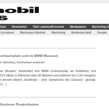
hutz
Newsletter
Über automobil events
Mediadaten
Marketing S
Locations
Markenarchitektur
Marketing
Medientechnik
People
Lenbachplatz und im BMW Museum
für
ie:
Marketing
|
Kommentare deaktiviert
Lange
er Museen“ präsentiert sich BMW Lenbachplatz als Kulturkino und
Nacht
2010 öffnen in München über 80 Museen und Galerien bis 2 Uhr morgens
der
an diesem Abend „Nosferatu – eine Symphonie des Grauens“, gezeigt.
Museen
d […]
bei
BMW
Lenbachplatz
und
im
 Münchner Pinakotheken
BMW