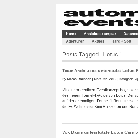
Home
Ansichtsexemplar
Datensc
Agenturen
Aktuell
Hard + Soft
Posts Tagged ‘ Lotus ’
Team Andaluces unterstützt Lotus
By
Marco Raupach
| März 7th, 2012 | Kategorie:
A
Mit einem kreativen Eventkonzept begeistert
des neuen Formel-1-Autos von Lotus. Der s
auf der ehemaligen Formel-1-Rennstrecke im 
die Ex-Weltmeister Kimi Räikkönen und Roma
Vok Dams unterstützte Lotus Cars 