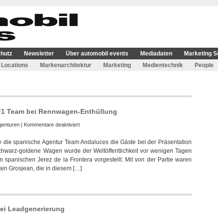
hutz
Newsletter
Über automobil events
Mediadaten
Marketing S
Locations
Markenarchitektur
Marketing
Medientechnik
People
 F1 Team bei Rennwagen-Enthüllung
für
genturen
|
Kommentare deaktiviert
Team
e die spanische Agentur Team Andaluces die Gäste bei der Präsentation
Andaluces
chwarz-goldene Wagen wurde der Weltöffentlichkeit vor wenigen Tagen
unterstützt
spanischen Jerez de la Frontera vorgestellt. Mit von der Partie waren
Lotus
in Grosjean, die in diesem […]
F1
Team
bei
Rennwagen-
Enthüllung
bei Leadgenerierung