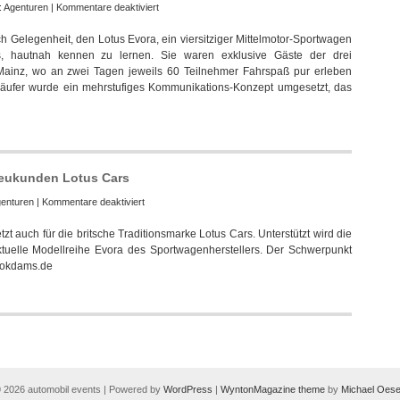
für
:
Agenturen
|
Kommentare deaktiviert
Vok
h Gelegenheit, den Lotus Evora, ein viersitziger Mittelmotor-Sportwagen
Dams
rs, hautnah kennen zu lernen. Sie waren exklusive Gäste der drei
unterstützte
d Mainz, wo an zwei Tagen jeweils 60 Teilnehmer Fahrspaß pur erleben
Lotus
 Käufer wurde ein mehrstufiges Kommunikations-Konzept umgesetzt, das
Cars
bei
Leadgenerierung
Neukunden Lotus Cars
für
enturen
|
Kommentare deaktiviert
Vok
t auch für die britsche Traditionsmarke Lotus Cars. Unterstützt wird die
Dams
tuelle Modellreihe Evora des Sportwagenherstellers. Der Schwerpunkt
London
.vokdams.de
freut
sich
über
Neukunden
Lotus
Cars
 2026 automobil events | Powered by
WordPress
|
WyntonMagazine theme
by
Michael Oese