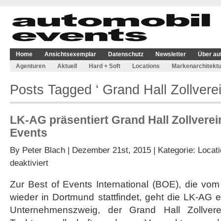
Home
Ansichtsexemplar
Datenschutz
Newsletter
Über au
Agenturen
Aktuell
Hard + Soft
Locations
Markenarchitektu
Posts Tagged ‘ Grand Hall Zollverei
LK-AG präsentiert Grand Hall Zollverei
Events
By
Peter Blach
| Dezember 21st, 2015 | Kategorie:
Locat
für
deaktiviert
LK-
AG
Zur Best of Events International (BOE), die vo
präsentiert
wieder in Dortmund stattfindet, geht die LK-AG 
Grand
Hall
Unternehmenszweig, der Grand Hall Zollvere
Zollverein