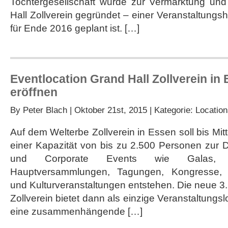
Tochtergesellschaft wurde zur Vermarktung un
auf
der
Hall Zollverein gegründet – einer Veranstaltungsha
Best
für Ende 2016 geplant ist. […]
of
Events
Eventlocation Grand Hall Zollverein in 
eröffnen
By
Peter Blach
| Oktober 21st, 2015 | Kategorie:
Location
Auf dem Welterbe Zollverein in Essen soll bis Mit
einer Kapazität von bis zu 2.500 Personen zur D
und Corporate Events wie Galas, Prod
Hauptversammlungen, Tagungen, Kongresse, 
und Kulturveranstaltungen entstehen. Die neue 
Zollverein bietet dann als einzige Veranstaltungs
eine zusammenhängende […]