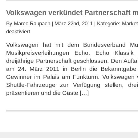
Volkswagen verkündet Partnerschaft m
By
Marco Raupach
| März 22nd, 2011 | Kategorie:
Market
für
deaktiviert
Volkswagen
verkündet
Volkswagen hat mit dem Bundesverband Musi
Partnerschaft
Musikpreisverleihungen Echo, Echo Klassi
mit
Musikpreis
dreijährige Partnerschaft geschlossen. Den Aufta
Echo
am 24. März 2011 in Berlin die Bekanntgabe 
Gewinner im Palais am Funkturm. Volkswagen w
Shuttle-Fahrzeuge zur Verfügung stellen, dre
präsentieren und die Gäste […]