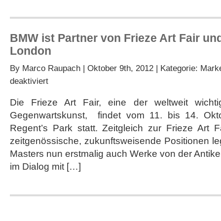
BMW ist Partner von Frieze Art Fair un
London
By
Marco Raupach
| Oktober 9th, 2012 | Kategorie:
Marke
für
deaktiviert
BMW
ist
Die Frieze Art Fair, eine der weltweit wicht
Partner
Gegenwartskunst, findet vom 11. bis 14. Ok
von
Frieze
Regent’s Park statt. Zeitgleich zur Frieze Art F
Art
zeitgenössische, zukunftsweisende Positionen leg
Fair
und
Masters nun erstmalig auch Werke von der Antike
Frieze
im Dialog mit […]
Masters
in
London