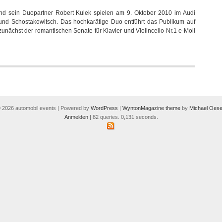
Hochkarätige
und sein Duopartner Robert Kulek spielen am 9. Oktober 2010 im Audi
Kammermusik
nd Schostakowitsch. Das hochkarätige Duo entführt das Publikum auf
im
zunächst der romantischen Sonate für Klavier und Violincello Nr.1 e-Moll
Audi
Forum
 2026 automobil events | Powered by
WordPress
|
WyntonMagazine theme
by
Michael Oese
Anmelden
| 82 queries. 0,131 seconds.