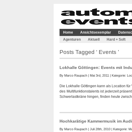
Home
Ansichtsexemplar
Datensc
Agenturen
Aktuell
Hard + Soft
Posts Tagged ‘ Events ’
Lokhalle Göttingen: Events mit Indus
By
Marco Raupach
| Mai 3rd, 2011 | Kategorie:
Loc
Die Lokhalle Göttingen kann als Location für
des Multifunktionstalents ist jederzeit präs
Schwerlastkräne hingen, finden heute zwische
Hochkarätige Kammermusik im Aud
By
Marco Raupach
| Juli 28th, 2010 | Kategorie:
Ma