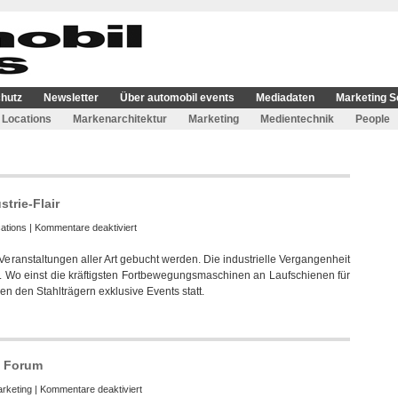
hutz
Newsletter
Über automobil events
Mediadaten
Marketing S
Locations
Markenarchitektur
Marketing
Medientechnik
People
trie-Flair
für
ations
|
Kommentare deaktiviert
Lokhalle
 Veranstaltungen aller Art gebucht werden. Die industrielle Vergangenheit
Göttingen:
ent. Wo einst die kräftigsten Fortbewegungsmaschinen an Laufschienen für
Events
n den Stahlträgern exklusive Events statt.
mit
Industrie-
Flair
i Forum
für
rketing
|
Kommentare deaktiviert