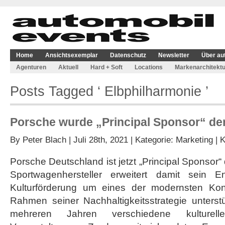
Home
Ansichtsexemplar
Datenschutz
Newsletter
Über au
Agenturen
Aktuell
Hard + Soft
Locations
Markenarchitektu
Posts Tagged ‘ Elbphilharmonie ’
Porsche wurde „Principal Sponsor“ de
By
Peter Blach
| Juli 28th, 2021 | Kategorie:
Marketing
|
K
Porsche Deutschland ist jetzt „Principal Sponsor“
Sportwagenhersteller erweitert damit sein 
Kulturförderung um eines der modernsten Konz
Rahmen seiner Nachhaltigkeitsstrategie unterstü
mehreren Jahren verschiedene kulturell