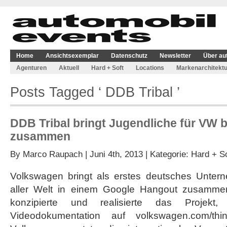
Home
Ansichtsexemplar
Datenschutz
Newsletter
Über au
Agenturen
Aktuell
Hard + Soft
Locations
Markenarchitektu
Posts Tagged ‘ DDB Tribal ’
DDB Tribal bringt Jugendliche für VW 
zusammen
By
Marco Raupach
| Juni 4th, 2013 | Kategorie:
Hard + So
Volkswagen bringt als erstes deutsches Unter
aller Welt in einem Google Hangout zusamme
konzipierte und realisierte das Projek
Videodokumentation auf volkswagen.com/th