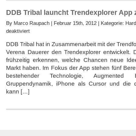
DDB Tribal launcht Trendexplorer App
By
Marco Raupach
| Februar 15th, 2012 | Kategorie:
Hard
für
deaktiviert
DDB
Tribal
DDB Tribal hat in Zusammenarbeit mit der Trendfo
launcht
Verena Dauerer den Trendexplorer entwickelt. D
Trendexplorer
App
frühzeitig erkennen, welche Chancen neue Ide
zur
Markt haben. Im Fokus der App stehen fünf Ber
Früherkennung
bestehender Technologie, Augmented
Gruppendynamik, iPhone als Cursor und die dr
kann […]